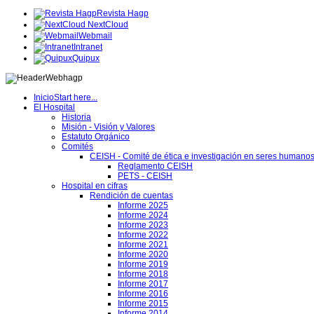
Revista Hagp
NextCloud
Webmail
Intranet
Quipux
Inicio
Start here...
El Hospital
Historia
Misión - Visión y Valores
Estatuto Orgánico
Comités
CEISH - Comité de ética e investigación en seres humano
Reglamento CEISH
PETS - CEISH
Hospital en cifras
Rendición de cuentas
Informe 2025
Informe 2024
Informe 2023
Informe 2022
Informe 2021
Informe 2020
Informe 2019
Informe 2018
Informe 2017
Informe 2016
Informe 2015
Informe 2014