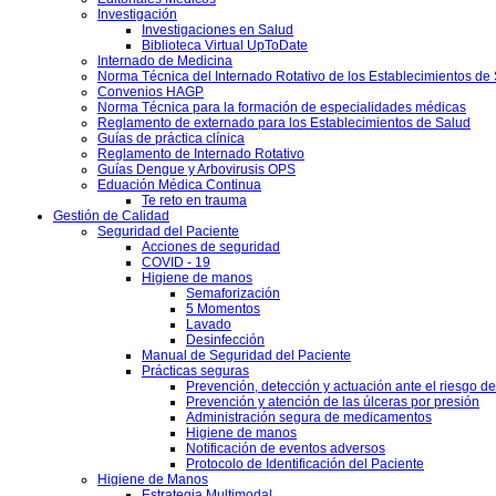
Investigación
Investigaciones en Salud
Biblioteca Virtual UpToDate
Internado de Medicina
Norma Técnica del Internado Rotativo de los Establecimientos de
Convenios HAGP
Norma Técnica para la formación de especialidades médicas
Reglamento de externado para los Establecimientos de Salud
Guías de práctica clínica
Reglamento de Internado Rotativo
Guías Dengue y Arbovirusis OPS
Eduación Médica Continua
Te reto en trauma
Gestión de Calidad
Seguridad del Paciente
Acciones de seguridad
COVID - 19
Higiene de manos
Semaforización
5 Momentos
Lavado
Desinfección
Manual de Seguridad del Paciente
Prácticas seguras
Prevención, detección y actuación ante el riesgo d
Prevención y atención de las úlceras por presión
Administración segura de medicamentos
Higiene de manos
Notificación de eventos adversos
Protocolo de Identificación del Paciente
Higiene de Manos
Estrategia Multimodal