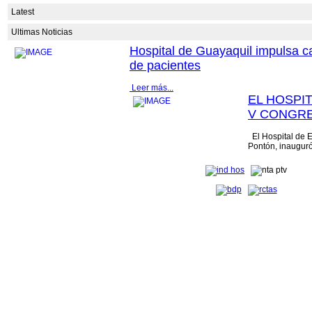
Latest
Ultimas Noticias
Hospital de Guayaquil impulsa c
de pacientes
Leer más...
EL HOSPI
V CONGRE
El Hospital de E
Pontón, inauguró
Enfermería, un e
profesional que..
Especialidades Guayaquil Dr. Abel Gilbert Pontón ha dado un paso significativo 
órtesis y prótesis a 10 personas,...
Leer más...