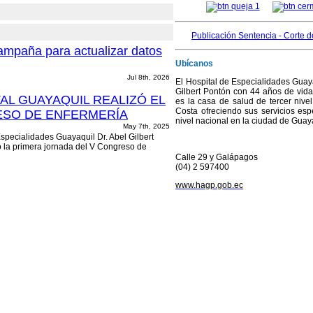
Publicación Sentencia - Corte d
ampaña para actualizar datos
Ubícanos
Jul 8th, 2026
El Hospital de Especialidades Guaya
Gilbert Pontón con 44 años de vida 
TAL GUAYAQUIL REALIZÓ EL
es la casa de salud de tercer nivel
Costa ofreciendo sus servicios esp
SO DE ENFERMERÍA
nivel nacional en la ciudad de Guay
May 7th, 2025
specialidades Guayaquil Dr. Abel Gilbert
 la primera jornada del V Congreso de
vento de gran relevancia académica y
Calle 29 y Galápagos
.
Leer más...
(04) 2 597400
EL HOSPITAL
www.hagp.gob.ec
GUAYAQUIL
OFRECE
PRÓTESIS PARA
MEJORAR LA
CALIDAD DE VIDA
DE S...
Feb 28th, 2025
El Hospital de
en el bienestar de sus pacientes al entregar