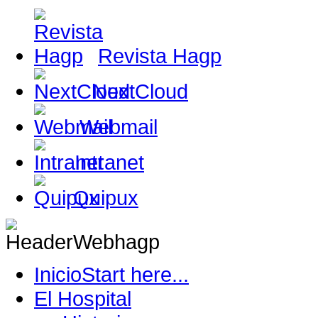
Revista Hagp
NextCloud
Webmail
Intranet
Quipux
Inicio
Start here...
El Hospital