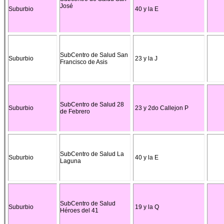
José
Suburbio
40 y la E
SubCentro de Salud San
Suburbio
23 y la J
Francisco de Asis
SubCentro de Salud 28
Suburbio
23 y 2do Callejon P
de Febrero
SubCentro de Salud La
Suburbio
40 y la E
Laguna
SubCentro de Salud
Suburbio
19 y la Q
Héroes del 41