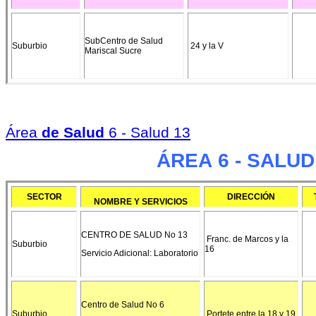
SubCentro de Salud
Suburbio
24 y la V
Mariscal Sucre
Área
de Salud
6 - Salud 13
ÁREA 6 - SALUD
SECTOR
DIRECCIÓN
NOMBRE Y SERVICIOS
CENTRO DE SALUD No 13
Franc. de Marcos y la
Suburbio
16
Servicio Adicional: Laboratorio
Centro de Salud No 6
Suburbio
Portete entre la 18 y 19