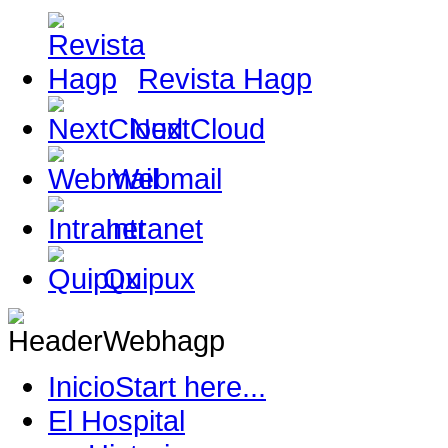
Revista Hagp
NextCloud
Webmail
Intranet
Quipux
Inicio
Start here...
El Hospital