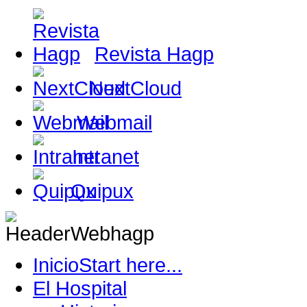
Revista Hagp
NextCloud
Webmail
Intranet
Quipux
Inicio
Start here...
El Hospital