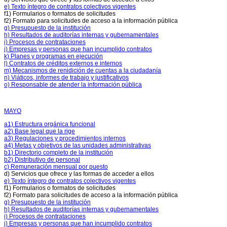
M.
e) Texto íntegro de contratos colectivos vigentes
Indicadores
f1) Formularios o formatos de solicitudes
de
f2) Formato para solicitudes de acceso a la información pública
Desempeño,
g) Presupuesto de la institución
Metas
h) Resultados de auditorías internas y gubernamentales
e
i) Procesos de contrataciones
informes
j) Empresas y personas que han incumplido contratos
de
k) Planes y programas en ejecución
gestión,
l) Contratos de créditos externos e internos
cumplimiento
m) Mecanismos de renidición de cuentas a la ciudadanía
de
n) Viáticos, informes de trabajo y justificativos
o) Responsable de atender la información pública
metas
K.
Planes
y
MAYO
programas
en
a1) Estructura orgánica funcional
ejecución,
a2) Base legal que la rige
Resultados
a3) Regulaciones y procedimientos internos
a4) Metas y objetivos de las unidades administrativas
Operativos
b1) Directorio completo de la institución
A.
b2) Distributivo de personal
Metas
c) Remuneración mensual por puesto
y
d) Servicios que ofrece y las formas de acceder a ellos
objetivos
e) Texto íntegro de contratos colectivos vigentes
de
f1) Formularios o formatos de solicitudes
unidades
f2) Formato para solicitudes de acceso a la información pública
administrativas
g) Presupuesto de la institución
3.
h) Resultados de auditorías internas y gubernamentales
PAI
i) Procesos de contrataciones
(Plan
j) Empresas y personas que han incumplido contratos