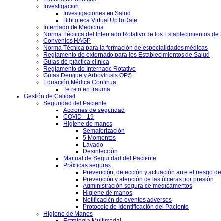
Investigación
os
Investigaciones en Salud
vos
Biblioteca Virtual UpToDate
es
Internado de Medicina
Norma Técnica del Internado Rotativo de los Establecimientos de
arios
Convenios HAGP
Norma Técnica para la formación de especialidades médicas
os
Reglamento de externado para los Establecimientos de Salud
Guías de práctica clínica
udes
Reglamento de Internado Rotativo
Guías Dengue y Arbovirusis OPS
o
Eduación Médica Continua
Te reto en trauma
udes
Gestión de Calidad
Seguridad del Paciente
Acciones de seguridad
COVID - 19
Higiene de manos
ación
Semaforización
5 Momentos
Lavado
uesto
Desinfección
Manual de Seguridad del Paciente
Prácticas seguras
ión
Prevención, detección y actuación ante el riesgo d
Prevención y atención de las úlceras por presión
ados
Administración segura de medicamentos
Higiene de manos
ías
Notificación de eventos adversos
s
Protocolo de Identificación del Paciente
Higiene de Manos
amentales
Estrategia Multimodal