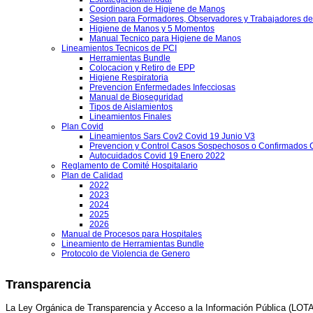
Coordinacion de Higiene de Manos
os
Sesion para Formadores, Observadores y Trabajadores de
Higiene de Manos y 5 Momentos
aciones
Manual Tecnico para Higiene de Manos
Lineamientos Tecnicos de PCI
sas
Herramientas Bundle
Colocacion y Retiro de EPP
as
Higiene Respiratoria
Prevencion Enfermedades Infecciosas
Manual de Bioseguridad
lido
Tipos de Aislamientos
os
Lineamientos Finales
Plan Covid
Lineamientos Sars Cov2 Covid 19 Junio V3
Prevencion y Control Casos Sospechosos o Confirmados 
mas
Autocuidados Covid 19 Enero 2022
Reglamento de Comité Hospitalario
ión
Plan de Calidad
2022
tos
2023
2024
s
2025
os
2026
Manual de Procesos para Hospitales
s
Lineamiento de Herramientas Bundle
Protocolo de Violencia de Genero
ismos
ión
Transparencia
s
La Ley Orgánica de Transparencia y Acceso a la Información Pública (LOTAI