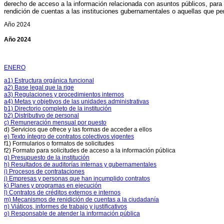
derecho de acceso a la información relacionada con asuntos públicos, para ej
anía
rendición de cuentas a las instituciones gubernamentales o aquellas que pe
s,
Año 2024
es
Año 2024
ativos
ENERO
sable
a1) Estructura orgánica funcional
r
a2) Base legal que la rige
a3) Regulaciones y procedimientos internos
ación
a4) Metas y objetivos de las unidades administrativas
b1) Directorio completo de la institución
b2) Distributivo de personal
c) Remuneración mensual por puesto
d) Servicios que ofrece y las formas de acceder a ellos
e) Texto íntegro de contratos colectivos vigentes
ación
f1) Formularios o formatos de solicitudes
f2) Formato para solicitudes de acceso a la información pública
cación
g) Presupuesto de la institución
ional
h) Resultados de auditorías internas y gubernamentales
i) Procesos de contrataciones
j) Empresas y personas que han incumplido contratos
ación
k) Planes y programas en ejecución
l) Contratos de créditos externos e internos
cación
m) Mecanismos de renidición de cuentas a la ciudadanía
cional
n) Viáticos, informes de trabajo y justificativos
o) Responsable de atender la información pública