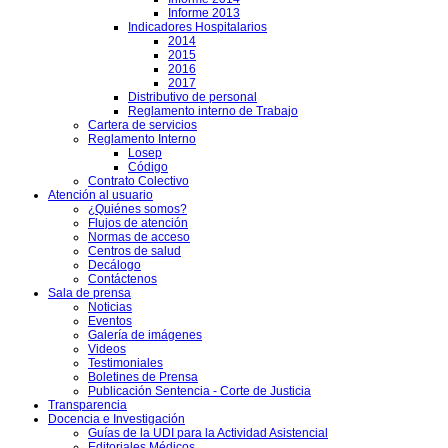
Informe 2013
es
Indicadores Hospitalarios
trativas
2014
2015
rio
2016
to
2017
Distributivo de personal
Reglamento interno de Trabajo
ión
Cartera de servicios
Reglamento Interno
utivo
Losep
Código
al
Contrato Colectivo
Atención al usuario
eración
¿Quiénes somos?
al
Flujos de atención
Normas de acceso
Centros de salud
Decálogo
os
Contáctenos
Sala de prensa
Noticias
Eventos
Galería de imágenes
Videos
Testimoniales
r
Boletines de Prensa
Publicación Sentencia - Corte de Justicia
Transparencia
Docencia e Investigación
Guías de la UDI para la Actividad Asistencial
Editoriales Médicos