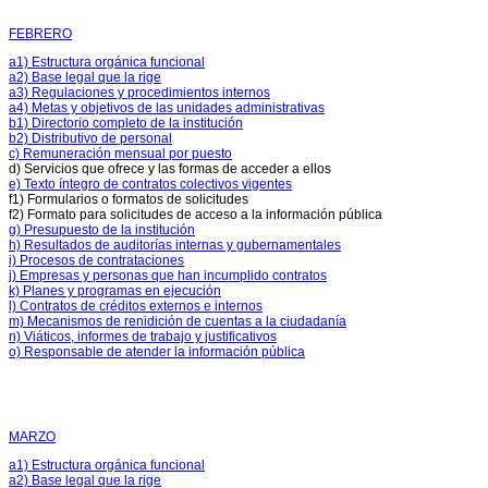
FEBRERO
a1) Estructura orgánica funcional
Indicadores
a2) Base legal que la rige
de
a3) Regulaciones y procedimientos internos
Desempeño,
a4) Metas y objetivos de las unidades administrativas
b1) Directorio completo de la institución
Metas
b2) Distributivo de personal
e
c) Remuneración mensual por puesto
informes
d) Servicios que ofrece y las formas de acceder a ellos
de
e) Texto íntegro de contratos colectivos vigentes
gestión,
f1) Formularios o formatos de solicitudes
cumplimiento
f2) Formato para solicitudes de acceso a la información pública
de
g) Presupuesto de la institución
metas
h) Resultados de auditorías internas y gubernamentales
Índice
i) Procesos de contrataciones
de
j) Empresas y personas que han incumplido contratos
gestión
k) Planes y programas en ejecución
estratégica
l) Contratos de créditos externos e internos
Metas
m) Mecanismos de renidición de cuentas a la ciudadanía
y
n) Viáticos, informes de trabajo y justificativos
o) Responsable de atender la información pública
objetivos
de
unidades
administrativas
Planes
y
MARZO
programas
a1) Estructura orgánica funcional
en
a2) Base legal que la rige
ejecución: