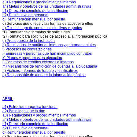
a3) Regulaciones y procedimientos internos
Resultados
a4) Metas y objetivos de las unidades administrativas
Operativos
b1) Directorio completo de la institución
PAI
b2) Distributivo de personal
(Plan
c) Remuneración mensual por puesto
Anual
d) Servicios que ofrece y las formas de acceder a ellos
de
e) Texto íntegro de contratos colectivos vigentes
Inversiones)
f1) Formularios o formatos de solicitudes
POA
f2) Formato para solicitudes de acceso a la información pública
(Plan
g) Presupuesto de la institución
Operativo
h) Resultados de auditorías internas y gubernamentales
Anual)
i) Procesos de contrataciones
Plan
j) Empresas y personas que han incumplido contratos
estratégico
k) Planes y programas en ejecución
(Decreto:
l) Contratos de créditos externos e internos
Gobierno
m) Mecanismos de renidición de cuentas a la ciudadanía
por
n) Viáticos, informes de trabajo y justificativos
Resultados)
o) Responsable de atender la información pública
Plan
estratégico
2015
Plan
anual
terminado
ABRIL
a1) Estructura orgánica funcional
a2) Base legal que la rige
a3) Regulaciones y procedimientos internos
a4) Metas y objetivos de las unidades administrativas
b1) Directorio completo de la institución
b2) Distributivo de personal
c) Remuneración mensual por puesto
d) Servicios que ofrece y las formas de acceder a ellos