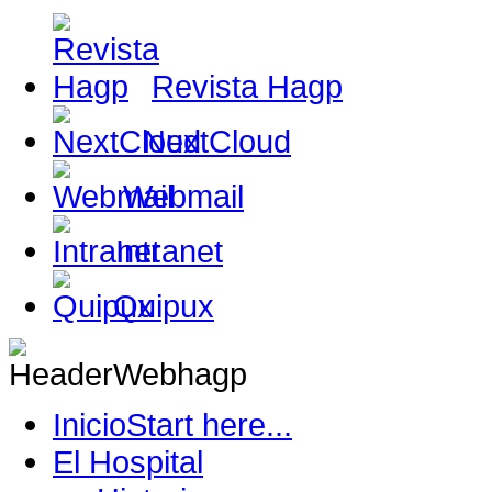
Revista Hagp
NextCloud
Webmail
Intranet
Quipux
Inicio
Start here...
El Hospital