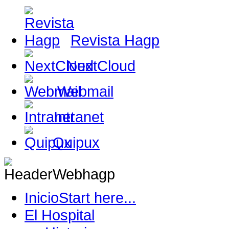
Revista Hagp
NextCloud
Webmail
Intranet
Quipux
Inicio
Start here...
El Hospital